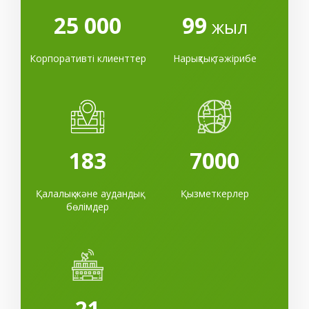
25 000
99
жыл
Корпоративті клиенттер
Нарықтық тәжірибе
183
7000
Қалалық және аудандық
Қызметкерлер
бөлімдер
21