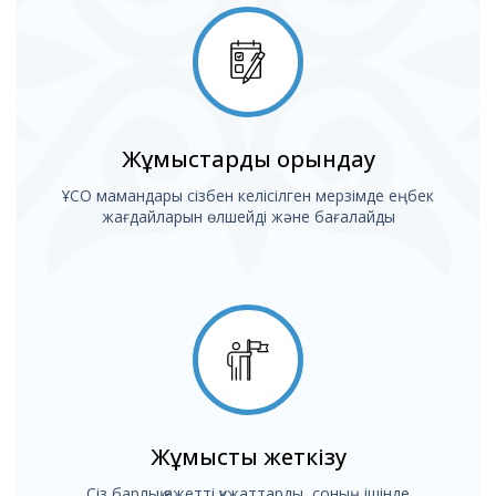
Жұмыстарды орындау
ҰCО мамандары сізбен келісілген мерзімде еңбек
жағдайларын өлшейді және бағалайды
Жұмысты жеткізу
Сіз барлық қажетті құжаттарды, соның ішінде