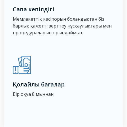
Сапа кепілдігі
Мемлекеттік кәсіпорын болғандықтан біз
барлық қажетті зерттеу нұсқаулықтары мен
процедураларын орындаймыз.
Қолайлы бағалар
Бір оқуға 8 мыңнан.