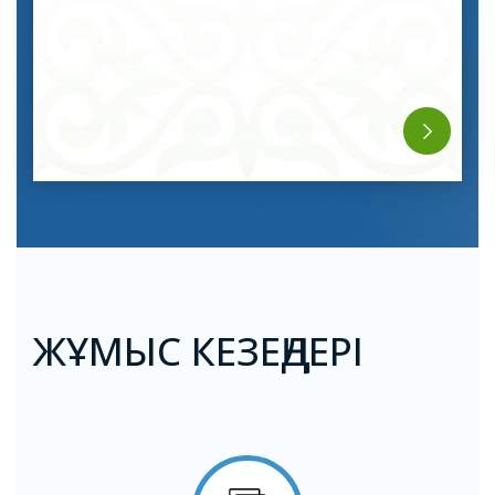
ЖҰМЫС КЕЗЕҢДЕРІ