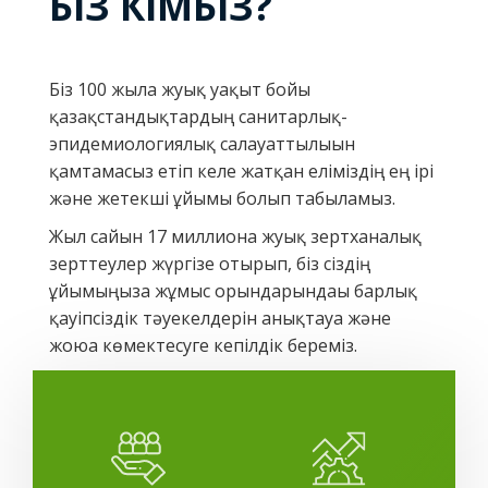
БІЗ КІМБІЗ?
Біз 100 жылға жуық уақыт бойы
қазақстандықтардың санитарлық-
эпидемиологиялық салауаттылығын
қамтамасыз етіп келе жатқан еліміздің ең ірі
және жетекші ұйымы болып табыламыз.
Жыл сайын 17 миллионға жуық зертханалық
зерттеулер жүргізе отырып, біз сіздің
ұйымыңызға жұмыс орындарындағы барлық
қауіпсіздік тәуекелдерін анықтауға және
жоюға көмектесуге кепілдік береміз.