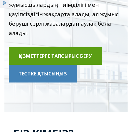
Қызметтер
жұмысшылардың тиімділігі мен
қауіпсіздігін жақсарта алады, ал жұмыс
Жеңілдіктер
беруші әсерлі жазалардан аулақ бола
алады.
Жаңалықтар
ҚЫЗМЕТТЕРГЕ ТАПСЫРЫС БЕРУ
ТЕСТКЕ ҚАТЫСЫҢЫЗ